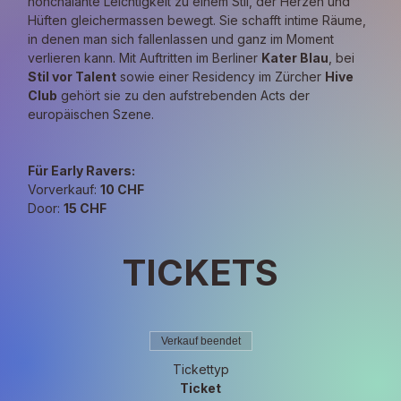
nonchalante Leichtigkeit zu einem Stil, der Herzen und 
Hüften gleichermassen bewegt. Sie schafft intime Räume, 
in denen man sich fallenlassen und ganz im Moment 
verlieren kann. Mit Auftritten im Berliner 
Kater Blau
, bei 
Stil vor Talent
 sowie einer Residency im Zürcher 
Hive 
Club
 gehört sie zu den aufstrebenden Acts der 
europäischen Szene.
Für Early Ravers:
Vorverkauf: 
10 CHF
Door: 
15 CHF
TICKETS
Verkauf beendet
Tickettyp
Ticket