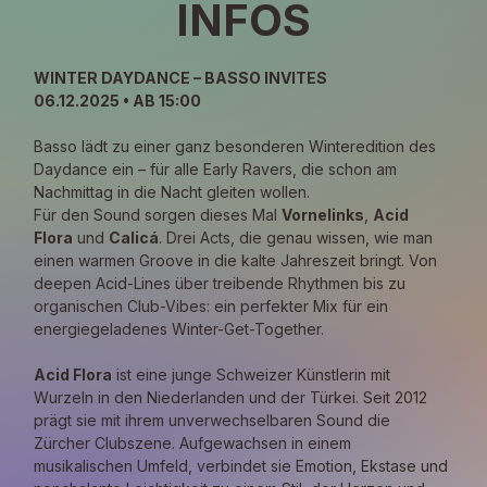
INFOS
WINTER DAYDANCE – BASSO INVITES
06.12.2025 • AB 15:00
Basso lädt zu einer ganz besonderen Winteredition des 
Daydance ein – für alle Early Ravers, die schon am 
Nachmittag in die Nacht gleiten wollen.
Für den Sound sorgen dieses Mal 
Vornelinks
, 
Acid 
Flora
 und 
Calicá
. Drei Acts, die genau wissen, wie man 
einen warmen Groove in die kalte Jahreszeit bringt. Von 
deepen Acid-Lines über treibende Rhythmen bis zu 
organischen Club-Vibes: ein perfekter Mix für ein 
energiegeladenes Winter-Get-Together.
Acid Flora
 ist eine junge Schweizer Künstlerin mit 
Wurzeln in den Niederlanden und der Türkei. Seit 2012 
prägt sie mit ihrem unverwechselbaren Sound die 
Zürcher Clubszene. Aufgewachsen in einem 
musikalischen Umfeld, verbindet sie Emotion, Ekstase und 