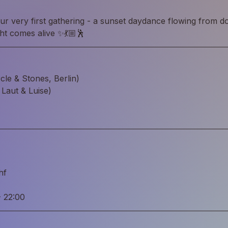
our very first gathering - a sunset daydance flowing from
ght comes alive ✨💃🏼🕺
rcle & Stones, Berlin) 
Laut & Luise) 
hf
- 22:00