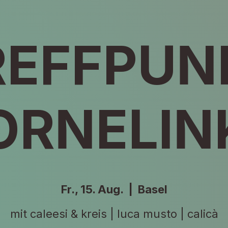
REFFPUN
ORNELIN
Fr., 15. Aug.
  |  
Basel
mit caleesi & kreis | luca musto | calicà