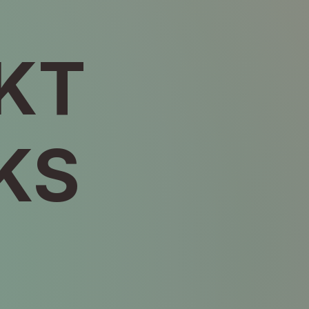
KT
KS