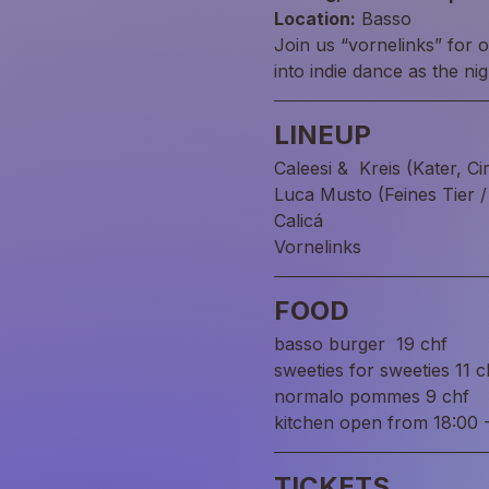
Location:
 Basso
Join us “vornelinks” for 
into indie dance as the ni
LINEUP
Caleesi &  Kreis (Kater, Ci
Luca Musto (Feines Tier / 
Calicá
Vornelinks 
FOOD
basso burger  19 chf
sweeties for sweeties 11 c
normalo pommes 9 chf
kitchen open from 18:00 
TICKETS