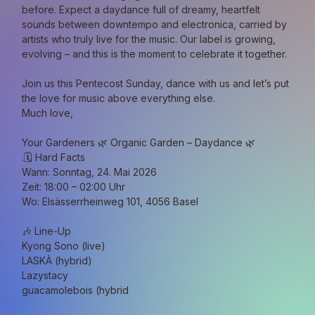
before. Expect a daydance full of dreamy, heartfelt 
sounds between downtempo and electronica, carried by 
artists who truly live for the music. Our label is growing, 
evolving – and this is the moment to celebrate it together.
Join us this Pentecost Sunday, dance with us and let’s put 
the love for music above everything else.
Much love,
Your Gardeners 🌿 Organic Garden – Daydance 🌿
.🗓️ Hard Facts
Wann: Sonntag, 24. Mai 2026
Zeit: 18:00 – 02:00 Uhr
Wo: Elsässerrheinweg 101, 4056 Basel
🎶 Line-Up
Kyong Sono (live)
LASKÀ (hybrid)
Lazystacy
guacamolebois (hybrid